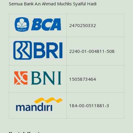
Semua Bank A.n Ahmad Muchlis Syaiful Hadi
2470250332
2240-01-004811-508
1505873464
184-00-0511881-3