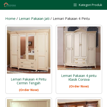
Skip
Kategori Produk
to
content
Home
/
Lemari Pakaian Jati
/ Lemari Pakaian 4 Pintu
Lemari Pakaian 4 pintu
Lemari Pakaian 4 Pintu
Klasik Corsiva
Cermin Tengah
(Order Now)
(Order Now)