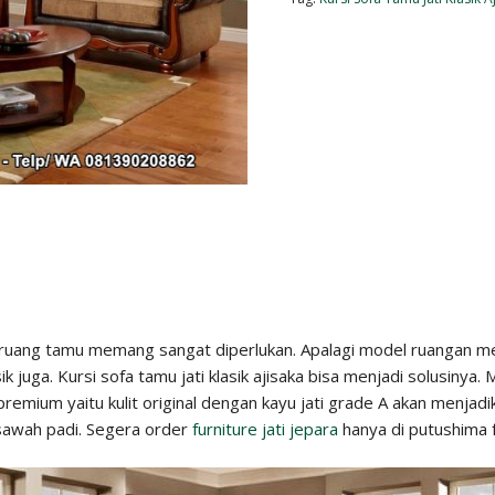
k ruang tamu memang sangat diperlukan. Apalagi model ruangan me
k juga. Kursi sofa tamu jati klasik ajisaka bisa menjadi solusinya
premium yaitu kulit original dengan kayu jati grade A akan menjad
sawah padi. Segera order
furniture jati jepara
hanya di putushima f