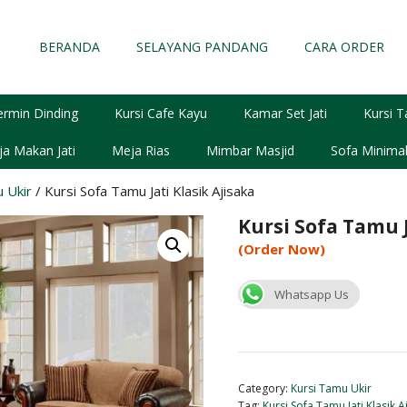
BERANDA
SELAYANG PANDANG
CARA ORDER
ermin Dinding
Kursi Cafe Kayu
Kamar Set Jati
Kursi T
a Makan Jati
Meja Rias
Mimbar Masjid
Sofa Minimal
 Ukir
/ Kursi Sofa Tamu Jati Klasik Ajisaka
Kursi Sofa Tamu J
(Order Now)
Whatsapp Us
Category:
Kursi Tamu Ukir
Tag:
Kursi Sofa Tamu Jati Klasik A