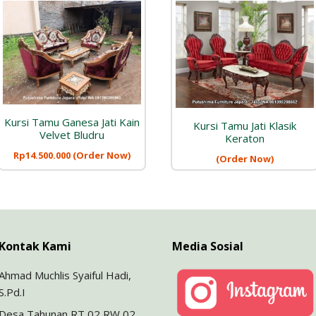
Kursi Tamu Ganesa Jati Kain
Kursi Tamu Jati Klasik
Velvet Bludru
Keraton
Rp
14.500.000
(Order Now)
(Order Now)
Kontak Kami
Media Sosial
Ahmad Muchlis Syaiful Hadi,
S.Pd.I
Desa Tahunan RT 02 RW 02,