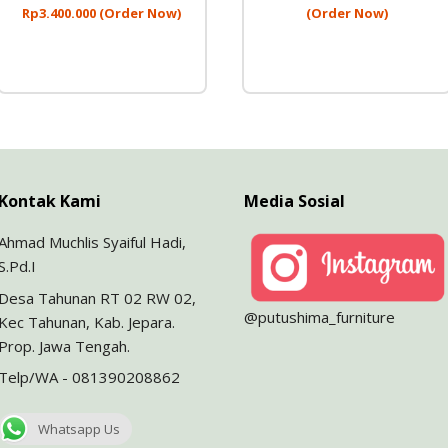
Rp
3.400.000
(Order Now)
(Order Now)
Kontak Kami
Media Sosial
Ahmad Muchlis Syaiful Hadi,
S.Pd.I
Desa Tahunan RT 02 RW 02,
@putushima_furniture
Kec Tahunan, Kab. Jepara.
Prop. Jawa Tengah.
Telp/WA - 081390208862
Whatsapp Us