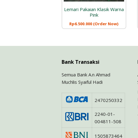
Lemari Pakaian Klasik Warna
Pink
Rp
6.500.000
(Order Now)
Bank Transaksi
Semua Bank A.n Ahmad
Muchlis Syaiful Hadi
2470250332
2240-01-
004811-508
1505873464