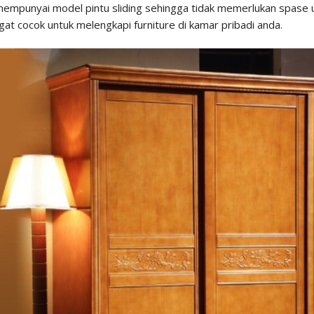
i mempunyai model pintu sliding sehingga tidak memerlukan spase
ngat cocok untuk melengkapi furniture di kamar pribadi anda.