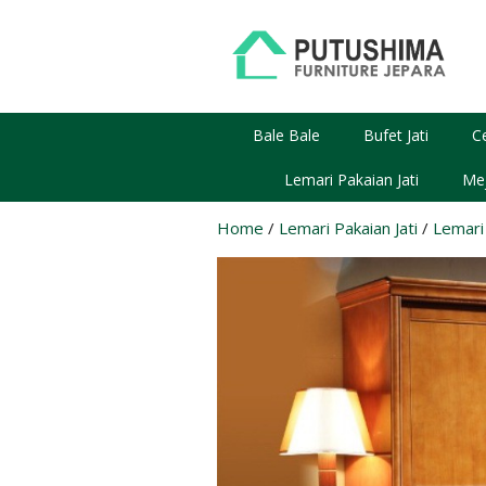
Skip
to
content
Bale Bale
Bufet Jati
C
Lemari Pakaian Jati
Mej
Home
/
Lemari Pakaian Jati
/
Lemari 