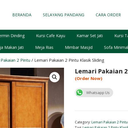
BERANDA
SELAYANG PANDANG
CARA ORDER
ermin Dinding
Kursi Cafe Kayu
Kamar Set Jati
Kursi T
a Makan Jati
Meja Rias
Mimbar Masjid
Sofa Minimal
Pakaian 2 Pintu
/ Lemari Pakaian 2 Pintu Klasik Sliding
Lemari Pakaian 2 
(Order Now)
Whatsapp Us
Category:
Lemari Pakaian 2 Pintu
Tag:
Lemari Pakaian 2 Pintu Klasik