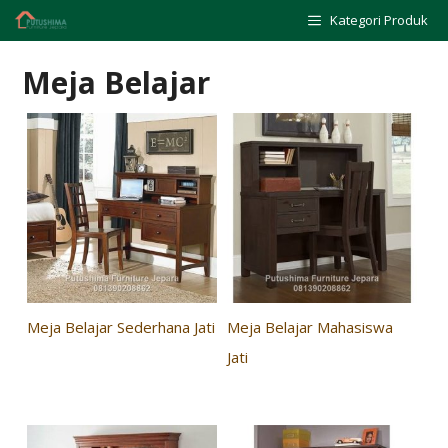
Skip
Kategori Produk
to
content
Meja Belajar
Meja Belajar Sederhana Jati
Meja Belajar Mahasiswa
Jati