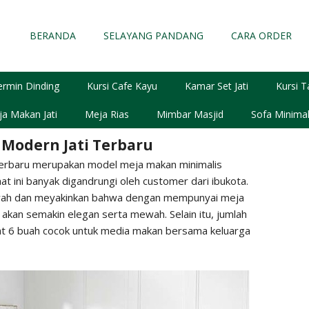
BERANDA
SELAYANG PANDANG
CARA ORDER
ermin Dinding
Kursi Cafe Kayu
Kamar Set Jati
Kursi T
a Makan Jati
Meja Rias
Mimbar Masjid
Sofa Minimal
Modern Jati Terbaru
Terbaru merupakan model meja makan minimalis
t ini banyak digandrungi oleh customer dari ibukota.
wah dan meyakinkan bahwa dengan mempunyai meja
 akan semakin elegan serta mewah. Selain itu, jumlah
at 6 buah cocok untuk media makan bersama keluarga