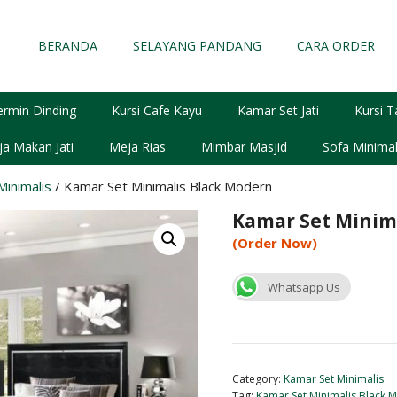
BERANDA
SELAYANG PANDANG
CARA ORDER
ermin Dinding
Kursi Cafe Kayu
Kamar Set Jati
Kursi T
a Makan Jati
Meja Rias
Mimbar Masjid
Sofa Minimal
inimalis
/ Kamar Set Minimalis Black Modern
Kamar Set Minim
(Order Now)
Whatsapp Us
Category:
Kamar Set Minimalis
Tag:
Kamar Set Minimalis Black 