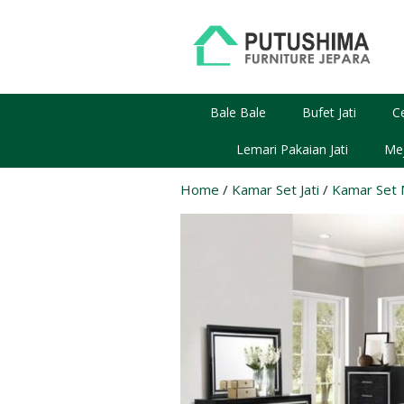
Skip
to
content
Bale Bale
Bufet Jati
C
Lemari Pakaian Jati
Mej
Home
/
Kamar Set Jati
/
Kamar Set M