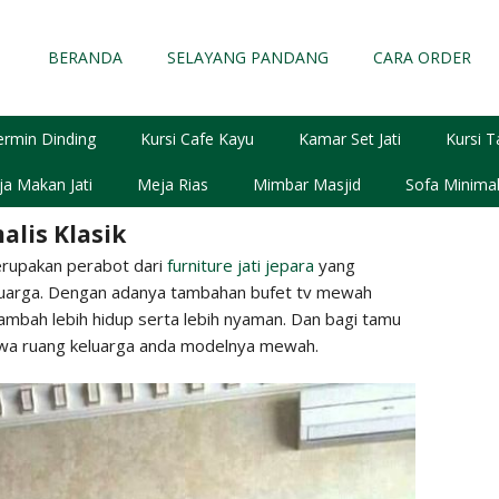
BERANDA
SELAYANG PANDANG
CARA ORDER
ermin Dinding
Kursi Cafe Kayu
Kamar Set Jati
Kursi T
a Makan Jati
Meja Rias
Mimbar Masjid
Sofa Minimal
lis Klasik
upakan perabot dari
furniture jati jepara
yang
luarga. Dengan adanya tambahan bufet tv mewah
 tambah lebih hidup serta lebih nyaman. Dan bagi tamu
wa ruang keluarga anda modelnya mewah.