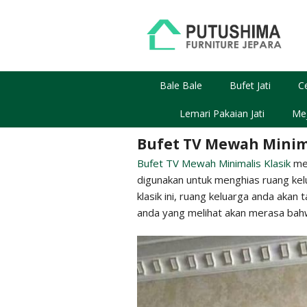
Skip
to
content
Bale Bale
Bufet Jati
C
Lemari Pakaian Jati
Mej
Bufet TV Mewah Minima
Bufet TV Mewah Minimalis Klasik
mer
digunakan untuk menghias ruang ke
klasik ini, ruang keluarga anda akan
anda yang melihat akan merasa bah