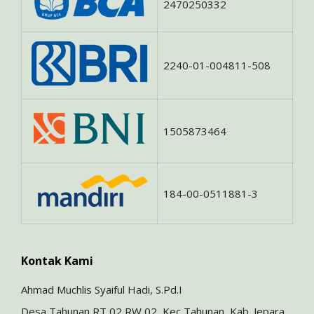
2470250332
2240-01-004811-508
1505873464
184-00-0511881-3
Kontak Kami
Ahmad Muchlis Syaiful Hadi, S.Pd.I
Desa Tahunan RT 02 RW 02, Kec Tahunan, Kab. Jepara.