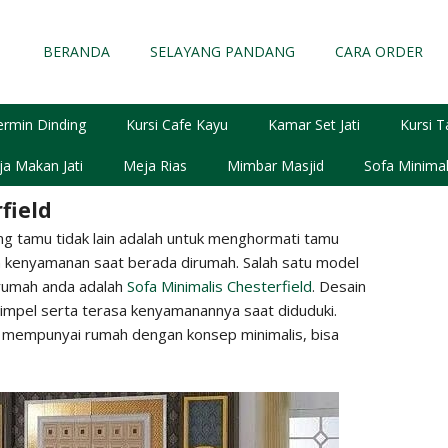
BERANDA
SELAYANG PANDANG
CARA ORDER
ermin Dinding
Kursi Cafe Kayu
Kamar Set Jati
Kursi T
a Makan Jati
Meja Rias
Mimbar Masjid
Sofa Minimal
field
g tamu tidak lain adalah untuk menghormati tamu
 kenyamanan saat berada dirumah. Salah satu model
 rumah anda adalah
Sofa Minimalis Chesterfield
. Desain
 simpel serta terasa kenyamanannya saat diduduki.
mempunyai rumah dengan konsep minimalis, bisa