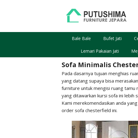
Skip
to
content
Bale Bale
Bufet Jati
C
Lemari Pakaian Jati
Mej
Sofa Minimalis Chester
Pada dasarnya tujuan menghias ruan
yang datang supaya bisa merasakan
furniture untuk mengisi ruang tamu
yang ditawarkan kursi sofa ini lebih
Kami merekomendasikan anda yang 
order sofa chesterfield ini.